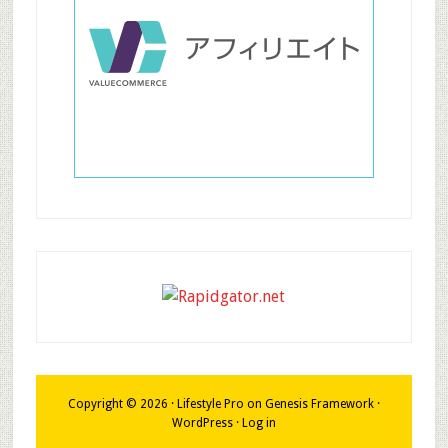
Copyright © 2026 ·
Lifestyle Pro
on
Genesis Framework
·
WordPress
·
Log in