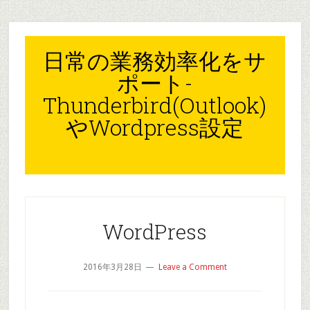
Skip
Skip
Skip
to
to
to
content
primary
footer
日常の業務効率化をサ
sidebar
ポート-
Thunderbird(Outlook)
やWordpress設定
WordPress
2016年3月28日
Leave a Comment