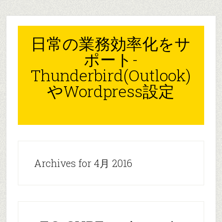
Skip
Skip
Skip
to
to
to
content
primary
footer
日常の業務効率化をサ
sidebar
ポート-
Thunderbird(Outlook)
やWordpress設定
Archives for 4月 2016