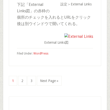
下記「External
設定＞External Links
Links図」の赤枠の
個所のチェックを入れるとURLをクリック
後は別ウインドウで開いてくれる。
External Links図
Filed Under:
WordPress
Page
Page
Page
1
2
3
Next Page »
Primary
Sidebar