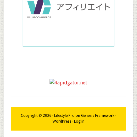
Copyright © 2026 ·
Lifestyle Pro
on
Genesis Framework
·
WordPress
·
Log in