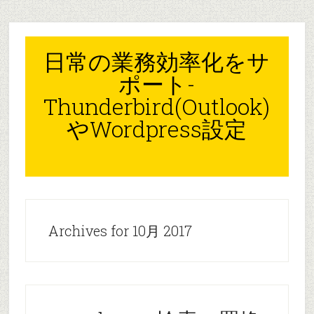
Skip
Skip
Skip
to
to
to
content
primary
footer
日常の業務効率化をサ
sidebar
ポート-
Thunderbird(Outlook)
やWordpress設定
Archives for 10月 2017