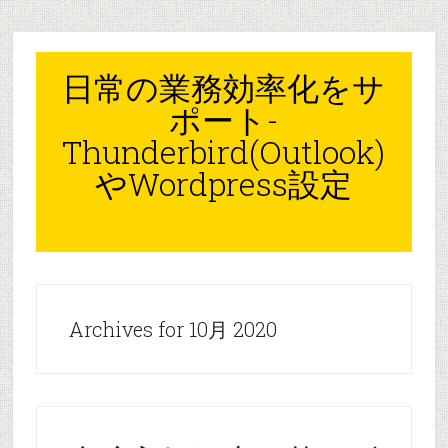
Skip
Skip
Skip
to
to
to
content
primary
footer
日常の業務効率化をサ
sidebar
ポート-
Thunderbird(Outlook)
やWordpress設定
Archives for 10月 2020