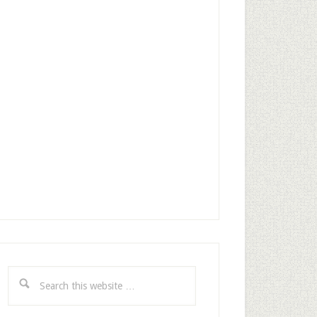
Search
this
website