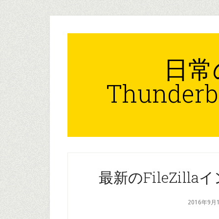
Skip
Skip
Skip
to
to
to
content
primary
footer
sidebar
日常
Thunderb
最新のFileZil
2016年9月