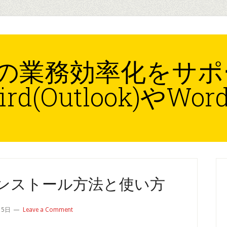
の業務効率化をサポ
ird(Outlook)やWo
P
S
laインストール方法と使い方
15日
Leave a Comment