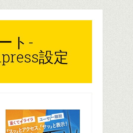
ート-
rdpress設定
rimary
idebar