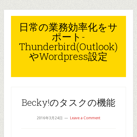
Skip
Skip
Skip
to
to
to
content
primary
footer
日常の業務効率化をサ
sidebar
ポート-
Thunderbird(Outlook)
やWordpress設定
Becky!のタスクの機能
2016年3月24日
Leave a Comment