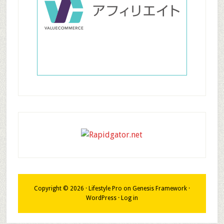
Copyright © 2026 ·
Lifestyle Pro
on
Genesis Framework
·
WordPress
·
Log in