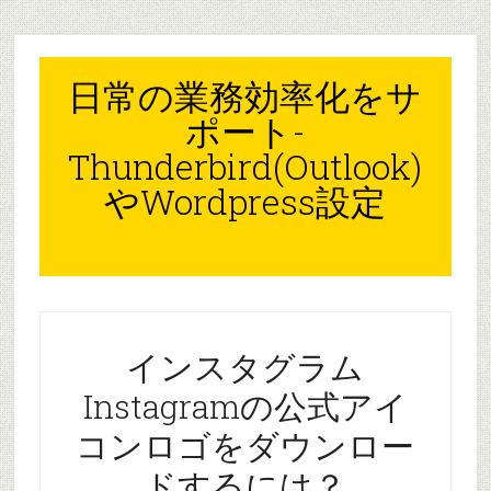
Skip
Skip
Skip
to
to
to
content
primary
footer
日常の業務効率化をサ
sidebar
ポート-
Thunderbird(Outlook)
やWordpress設定
インスタグラム
Instagramの公式アイ
コンロゴをダウンロー
ドするには？